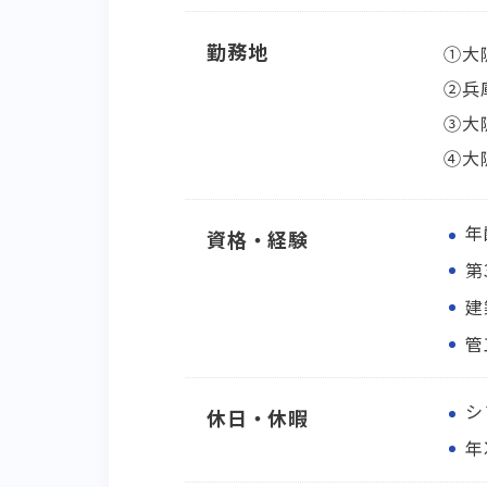
勤務地
①大
②兵
③大
④大
年
資格・経験
第
建
管
シ
休日・休暇
年