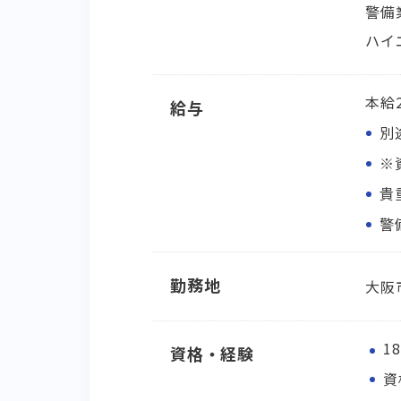
警備
ハイ
本給2
給与
別
※
貴
警
勤務地
大阪
1
資格・経験
資