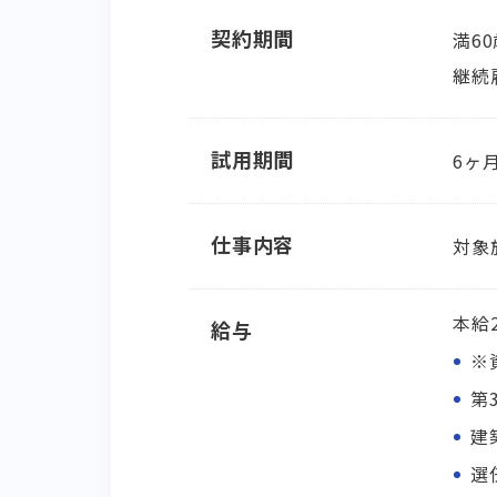
契約期間
満6
継続
試用期間
6ヶ
仕事内容
対象
本給2
給与
※
第
建
選