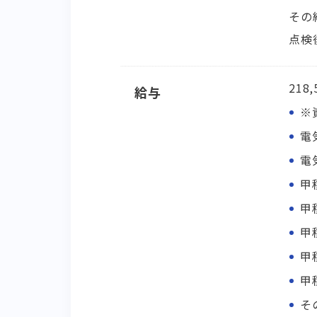
その
点検
218
給与
※
電
電気
甲
甲
甲
甲
甲
そ