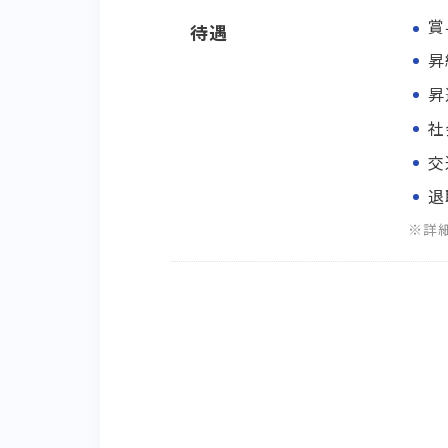
賞
待遇
昇
昇
社
交
退
※詳